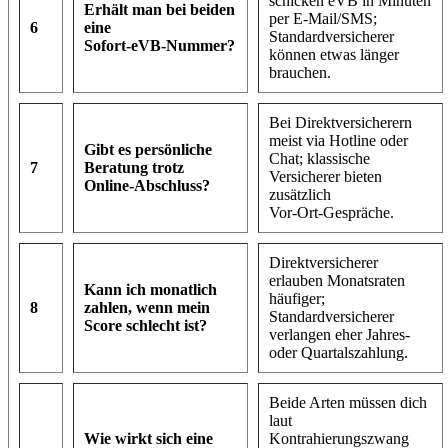
schicken eVB in Minuten
Erhält man bei beiden
per E‑Mail/SMS;
6
eine
Standardversicherer
Sofort‑eVB‑Nummer?
können etwas länger
brauchen.
Bei Direktversicherern
meist via Hotline oder
Gibt es persönliche
Chat; klassische
7
Beratung trotz
Versicherer bieten
Online‑Abschluss?
zusätzlich
Vor‑Ort‑Gespräche.
Direktversicherer
erlauben Monatsraten
Kann ich monatlich
häufiger;
8
zahlen, wenn mein
Standardversicherer
Score schlecht ist?
verlangen eher Jahres‑
oder Quartalszahlung.
Beide Arten müssen dich
laut
Wie wirkt sich eine
Kontrahierungszwang