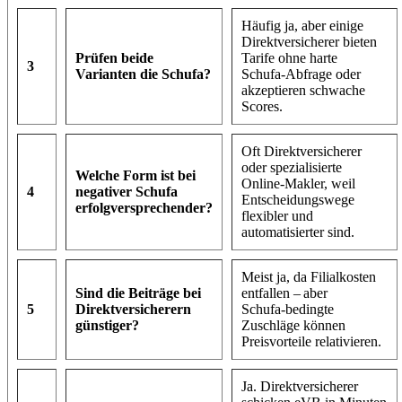
Häufig ja, aber einige
Direktversicherer bieten
Prüfen beide
Tarife ohne harte
3
Varianten die Schufa?
Schufa‑Abfrage oder
akzeptieren schwache
Scores.
Oft Direktversicherer
oder spezialisierte
Welche Form ist bei
Online‑Makler, weil
4
negativer Schufa
Entscheidungswege
erfolgversprechender?
flexibler und
automatisierter sind.
Meist ja, da Filialkosten
Sind die Beiträge bei
entfallen – aber
5
Direktversicherern
Schufa‑bedingte
günstiger?
Zuschläge können
Preisvorteile relativieren.
Ja. Direktversicherer