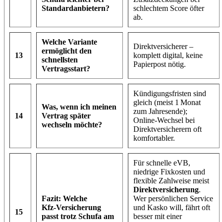
Standard­anbietern?
schlechtem Score öfter
ab.
Welche Variante
Direktversicherer –
ermöglicht den
13
komplett digital, keine
schnellsten
Papierpost nötig.
Vertragsstart?
Kündigungsfristen sind
gleich (meist 1 Monat
Was, wenn ich meinen
zum Jahresende);
14
Vertrag später
Online‑Wechsel bei
wechseln möchte?
Direktversicherern oft
komfortabler.
Für schnelle eVB,
niedrige Fixkosten und
flexible Zahlweise meist
Direktversicherung
.
Fazit: Welche
Wer persönlichen Service
Kfz‑Versicherung
und Kasko will, fährt oft
15
passt trotz Schufa am
besser mit einer