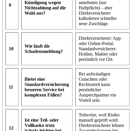
Kündigung wegen
annehmen (nur
9
Nichtzahlung auf die
Haftpflicht) – aber
Wahl aus?
Direktversicherer
kalkulieren schneller
neue Zuschläge.
Direktversicherer: App
oder Online‑Portal.
Wie läuft die
10
Standardversicherer:
Schadensmeldung?
Hotline, Makler oder
persönlich vor Ort.
Bei aufwändigen
Bietet eine
Gutachten oder
Standardversicherung
Rechtsstreit kann
11
besseren Service bei
persönlicher
komplexen Fällen?
Ansprechpartner ein
Vorteil sein.
Teilweise, weil Risiko
Ist eine Teil‑ oder
manuell geprüft wird;
Vollkasko trotz
Direktversicherer lehnen
12
Schufa leichter bei
Zusatzdeckungen bei