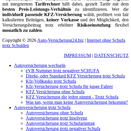
mit integriertem
Tarifrechner
hilft dabei, gezielt Tarife mit dem
besten Preis-Leistungs-Verhältnis
zu identifizieren. Wer die
individuell passende KFZ-Versicherung
wählt, profitiert von fair
kalkulierten Beiträgen,
keiner Vorkasse
und der Möglichkeit, den
Versicherungsbeitrag trotz erhöhter
Risikoeinstufung
flexibel
monatlich zu zahlen
.
Copyright © 2026
Auto-Versicherung24.biz
|
Internet ohne Schufa
trotz Schulden
IMPRESSUM
|
DATENSCHUTZ
Autoversicherung wechseln
eVB Nummer trotz negativer SCHUFA
Direkt- oder Standard KFZ Versicherung trotz Schufa
Kfz-Vollkasko trotz Schufa
Kfz-Versicherung trotz Schufa für junge Fahrer
KFZ Versicherung ohne Schufa
KFZ Versicherung die jeden nimmt - Trotz Schufa
Was tun, wenn man keine Autoversicherung bekommt?
Autoversicherung trotz Schufa
Autoversicherung ohne Schufa
Autoversicherung trotz Insolvenz
Autoversicherung trotz Schufaeintrag
Autoversicherung trotz negativer Schufa